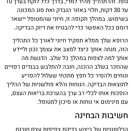
גופו. זהו תהליך מהיר למדי, בדרך כלל לוקח בערך 10
עד 30 דקות, תלוי באזור הנבדק ואת סוג המכונה
בשימוש. במהלך תקופה זו, חיוני שהמטופל יישאר
דומם ככל האפשר כדי להבטיח את דיוק הבדיקה.
הרופא שלך ממלא תפקיד חיוני לאורך כל התהליך
הזה, מנחה אותך כיצד למצב את עצמך נכון וליידע
אותך למה לצפות במהלך כל שלב. הדגשת מה
שהוזכר בשלב ההכנה, חובה להתלבש בבגדים רפויים
ונוחים ולהסיר כל חפץ מתכתי שעלול להפריע
לתוצאות הבדיקה. הנוחות והלא פולשניות של ההליך
הופכות אותו לכלי רב ערך בהערכת בריאות העצם,
עם מינימום אי נוחות או סיכון למטופל.
חשיבות הבחינה
הרלוונטיות של ביצוע בדיקת צפיפות עצם חורגת