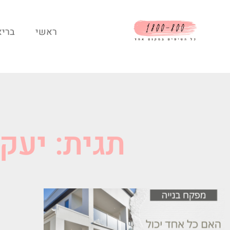
ראשי
בריא
תגית: יעק