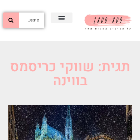
תגית: שווקי כריסמס
בווינה