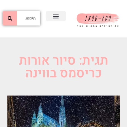
תגית: סיור אורות
כריסמס בווינה