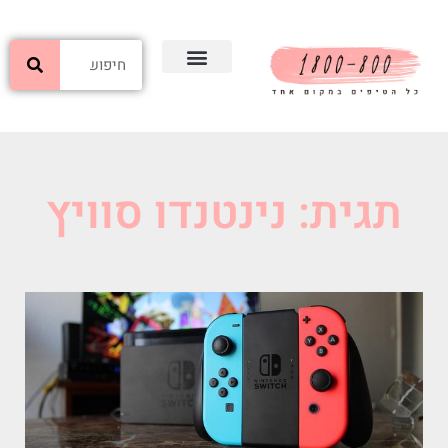
תגית: נינטנדו סוויץ