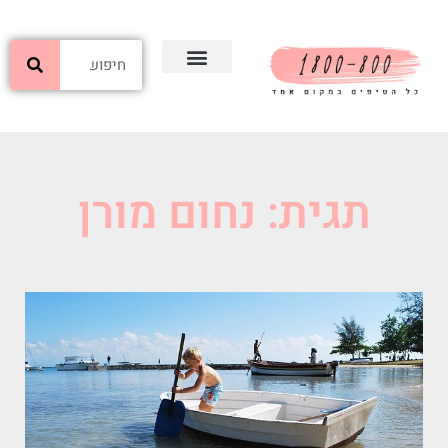
תגית: נחום מורן