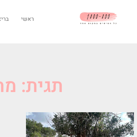
ראשי
בריא
תגית: מ