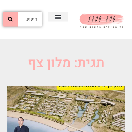
תגית: מלון צף