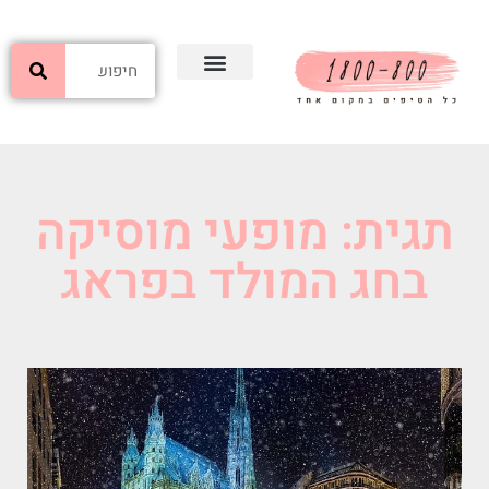
תגית: מופעי מוסיקה
בחג המולד בפראג