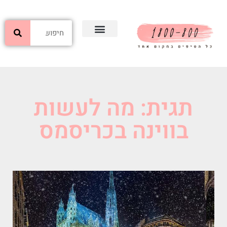
תגית: מה לעשות
בווינה בכריסמס