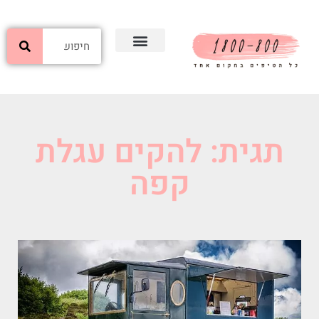
תגית: להקים עגלת
קפה