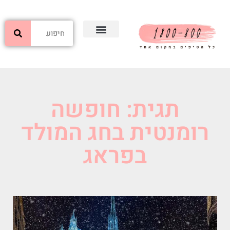
תגית: חופשה
רומנטית בחג המולד
בפראג