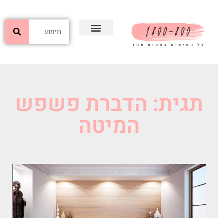
תגית: הדברת פשפש
המיטה