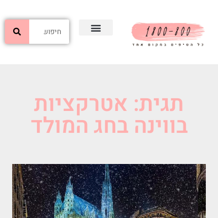
תגית: אטרקציות
בווינה בחג המולד