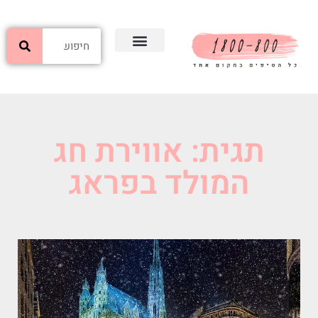
תגית: אווירת חג
המולד בפראג