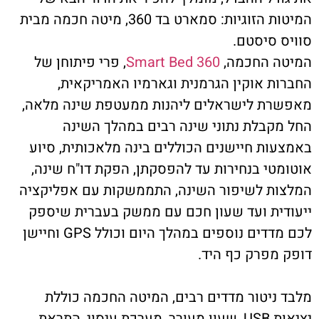
המיטות הזוגיות: סמארט בד 360, מיטה חכמה מבית
סוויס סיסטם.
המיטה החכמה,
Smart Bed 360
, פרי פיתוחן של
החברות אוקין הגרמנית וגארמיו האמריקאית,
מאפשרת לישראלים ליהנות ממעטפת שינה מלאה,
החל מקבלת נתוני שינה רבים במהלך השינה
באמצעות חיישנים הכוללים בינה מלאכותית, סיוע
אוטומטי בנחירות עד להפסקתן, הפקת דו"ח שינה,
המלצות לשיפור השינה, התממשקות עם אפליקציה
ייעודית ועד שעון חכם עם ממשק בעברית שיספק
לכם מדדים נוספים במהלך היום וכולל GPS וחיישן
דופק מפרק כף היד.
מלבד ניטור מדדים רבים, המיטה החכמה כוללת
יציאות USB, שעון מעורר, מערכת עיסוי, התראת