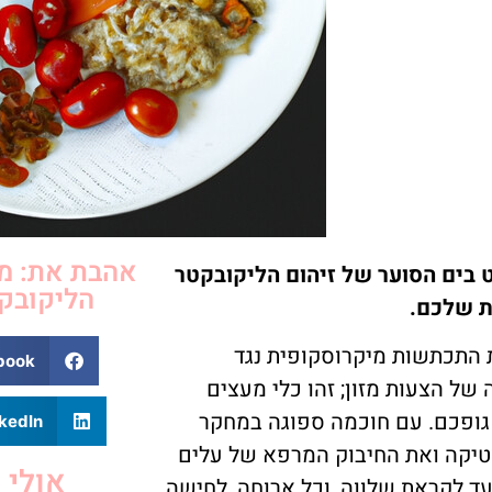
אהבת את: מ
ט בים הסוער של זיהום הליקובקטר
הליקובק
ת שלכם.
 התכתשות מיקרוסקופית נגד
book
של הצעות מזון; זהו כלי מעצים
 גופכם. עם חוכמה ספוגה במחקר
kedIn
וטיקה ואת החיבוק המרפא של עלים
אולי 
צעד לקראת שלווה, וכל ארוחה, לחישה