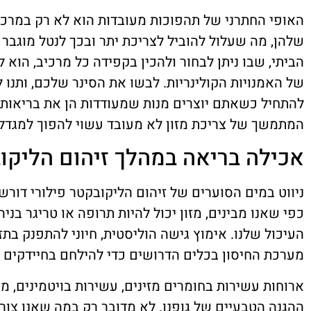
האופי החתרני של תהפוכות מעובדות הוא לא רק במרכי
שלהן, מה שעלול להוביל לצריכת יתר ובכך לנטל מוגבר 
הביתי, שבו ניתן לבחור ולהכין בקפידה כל מרכיב, הוא 
של האמנויות הקולינריות. לבשו את הסינר שלכם, ותנו 
להתחיל כשאתם יוצרים מנות שמעודדות הן את בריאותכם
המתמשך של צריכת מזון לא מעובד עשוי להפוך למגדלור
אכילה בריאה במהלך זיהום הליקוב
ניווט במים הסוערים של זיהום הליקובקטר פילורי דורש 
כפי שאנו מבינים, מזון יכול להיות תרופה או טריגר בני
העיכול שלנו. אימוץ גישה הוליסטית, חיוני להתפנק בת
מערכת החיסון בכלים הדרושים כדי להילחם בחיידקים 
ארוחות עשירות בחומרים מזינים, עשירות בויטמינים, מינר
ההגנה הטבעיים של גופנו. לא מדובר רק במה שאנו צור