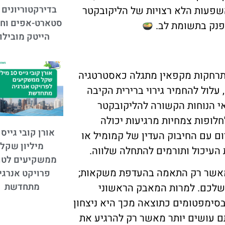
בדירקטוריונים 
שפעות הלא רצויות של הליקובקטר
סטארט-אפים וחב
תפנק בתשומת לב.
הייטק מובילו
התרחקות מקפאין מתגלה כאסטרטגיה
עלול להחמיר גירוי ברירית הקיבה
אי הנוחות הקשורה להליקובקטר
לופות צמחיות מרגיעות יכולה
ם עם החיבוק העדין של קמומיל או
מיליון שקל
 העיכול ותורמים להתחלה שלווה.
ממשקיעים לטו
ר מאשר רק התאמה בהעדפת משקאות;
פרויקט אנרגי
מתחדשת
 שלכם. למרות המאבק הראשוני
בסימפטומים כתוצאה מכך היא ניצחון
י קפאין, אתם עושים יותר מאשר רק להרגיע את