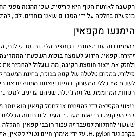
הקשבה לאותות הגוף היא קריטית, שכן ההגנה מפני הה
מופעלת בחלקה על ידי הסכו"ם שאנו בוחרים. לכן, לה
הימנעו מקפאין
בהתמודדות עם האתגרים שמציב הליקובקטר פילורי, 
זהירה. קפאין, הידוע לשמצה בזכות השפעתו הממריצה, 
ולחזק את ייצור חומצת הקיבה, מה שעלול להחמיר את 
פילורי. במקום טלטלה של קפה בבוקר, בחינת המעבר לח
לשנות את כללי המשחק. דמיינו שאתם מתחילים את היו
הנוחות המחממת של תה ג'ינג'ר, שניהם עדינים למערכת
ביצוע הקפיצה כדי להפחית או לחסל קפאין הוא יות
זוהי השקעה בבריאות מערכת העיכול וברווחה הכללית
שעשוי להתלוות למעבר זה עבור חובבי קפאין, ההקלה 
בקרב נגד H. pylori. על ידי אימוץ חיים נטול