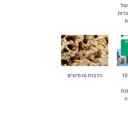
של
רות
ת
אורן קובי גייס 10
הדברת טרמיטים
בת
ה