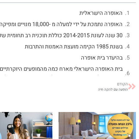
האופרה הישראלית
האופרה נתמכת על ידי למעלה מ -18,000 מנויים ומפיקה בממוצע שמונה הפקות לעונה
30 שנה לעונת 2014-2015 כוללת תוכנית רב תחומית של אופרה
בשנת 1985 הקימה מועצת האמנות והתרבות
בהיעדר בית אופרה
בית האופרה הישראלי מארח כמה מהמופעים היוקרתיים 
והוזכרה על ידי היועץ האודיו-קולי עטור הפרסים הראל 
הקודם
האופרה הישראלית החדשה
הופעה עם להקה חיה
כוכבת האופרה הספרדית פלסידו דומינגו
אהבת את: האופרה הישראלית? אפשר לשתף!
אולי יעניין אותך גם