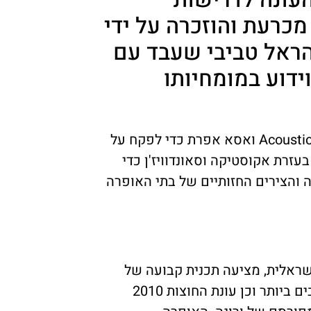
כרעת והוזכרה על ידי
הראל טביבי שעבד עם
ידוע במומחיותו
טביבי עבדה עם דיוויד דוהרמן ווילי קליין מ- Acoustic LightOne ואסא אפרת כדי לפקח על
זרת אקוסטיקה וסאונדוויז'ן כדי
והצירים החזותיים של בתי האופרה
ראלית, מציעה תכנית קבועה של
יצירות חשובות, כולל כמה מהלחינים הישראלים החשובים ביותר וכן עונת החוצות 2010