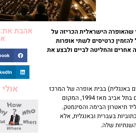
אהבת את: 
י שהאופרה הישראלית הכריזה על
אפ
 להזמין כרטיסים לשתי אופרות
בתי אופרה אחרים והחליטה לביים ולבצע את
book
kedIn
אולי 
באנגלית) בבית אופרה של המרכז
לאמנויות הבמה בתל אביב, שנפתח בשנת 1994. ממוקם בתל אביב מאז 1994, המקום
יד תיאטרון הבימה והסינמטק.
וביות בעברית ובאנגלית, אלא
השנתיות שלה.