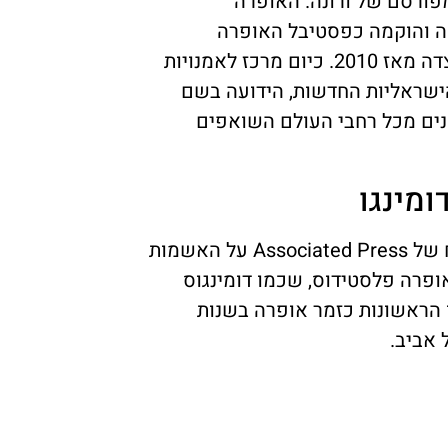
פורסם של ורונה. האופרה
ה והוקמה כפסטיבל האופרה
הישראלית, מבצעת הפקות חוצות גדולות בקיסריה ובמצדה מאז 2010. כיום מרכז לאמנויות
הישראליות החדשות, הידועה בשם
ים מכל רחבי העולם השואפים
מינגו
שפרשה מהופעה אמריקאית בשנה שעברה לאחר דיווח של Associated Press על האשמות
ופרה פלסטידוס, שכמו דומינגוס
 הראשונות כזמר אופרה בשנות
 אביב.