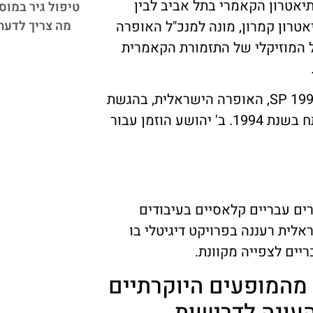
אטרון הקאמרי בתל אביב לבין
טיפול גיר במוס
טרון קמרון, מונה למנכ"ל האופרה
מה צריך לדעת
 המוזיקלי של התזמורת הקאמרית
ב יהושע, א 'ספר ניהול ועדות לרגל 20 שנה לאופרות, SP 1994, האופרה הישראלית, בהגשת
W. 102637333124699, אומנויות הבמה, תל אביב, נפתח בשנת 1994. ב' יהושע הוזמן עבור
רים עבריים קלאסיים בעיבודים
לית רעננה בפרויקט דיגיטלי בו
מהמופעים היוקרתיים
עונה לדרישות